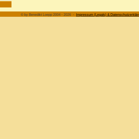
© by Benedikt Loepp 2004 - 2026 -
Impressum (Legals) & Datenschutzerkläru