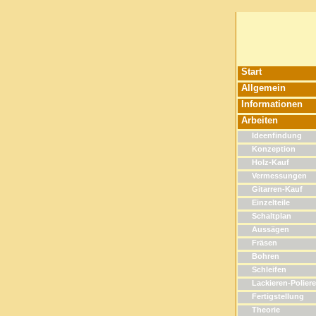
Start
Allgemein
Informationen
Arbeiten
Ideenfindung
Konzeption
Holz-Kauf
Vermessungen
Gitarren-Kauf
Einzelteile
Schaltplan
Aussägen
Fräsen
Bohren
Schleifen
Lackieren-Polier
Fertigstellung
Theorie