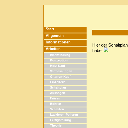
Start
Allgemein
Informationen
Hier der Schaltpla
Arbeiten
habe:
Ideenfindung
Konzeption
Holz-Kauf
Vermessungen
Gitarren-Kauf
Einzelteile
Schaltplan
Aussägen
Fräsen
Bohren
Schleifen
Lackieren-Polieren
Fertigstellung
Theorie